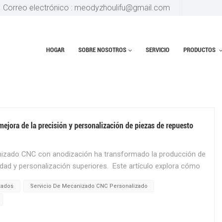
Correo electrónico : meodyzhoulifu@gmail.com
HOGAR
SOBRE NOSOTROS
SERVICIO
PRODUCTOS
C PERSONALIZADAS
Hoga
jora de la precisión y personalización de piezas de repuesto
anizado CNC con anodización ha transformado la producción de
lidad y personalización superiores. Este artículo explora cómo
do mejora la precisión, la durabilidad y la personalización de
zados
Servicio De Mecanizado CNC Personalizado
destaca los beneficios de la anodización como tratamiento
ión:El mecanizado CNC es un proceso de fabricación
e una producción altamente precisa y repetible de formas y