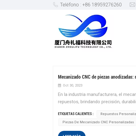
Teléfono : +86 18959276260
PIEZAS DE MECANIZADO CN
Mecanizado CNC de piezas anodizadas: me
Oct 30, 2023
En la industria manufacturera, el mec
repuestos, brindando precisión, durabi
servicio de mecanizado CNC personaliza
ETIQUETAS CALIENTES :
Repuestos Personali
las piezas de repuesto, al tiempo que 
Piezas De Mecanizado CNC Personalizadas
superficial. Mecanizado CNC de precis
controlado por computadora que permit