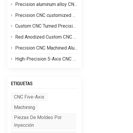
Precision aluminum alloy CNC customized processing of shell parts
Precision CNC customized processing of aluminum alloy parts
Custom CNC Turned Precision Brass Machining Components
Red Anodized Custom CNC Machined Aluminum Structural Components
Precision CNC Machined Aluminum Hydraulic Valve Blocks for Fluid Control Systems
High-Precision 5-Axis CNC Machined Complex Aluminum Alloy Equipment Frames
ETIQUETAS
CNC Five-Axis
Machining
Piezas De Moldeo Por
Inyección