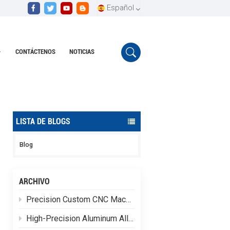
Español
CONTÁCTENOS
NOTICIAS
English
r
Piezas de mecanizado CNC personalizadas
Español
Português
LISTA DE BLOGS
Blog
ARCHIVO
Precision Custom CNC Machining of Stainless Steel Flange Shaft Heads
High-Precision Aluminum Alloy CNC Custom Machining