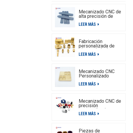
Mecanizado CNC de
alta precisión de
piezas de aluminio.
LEER MÁS
Fabricación
personalizada de
piezas de latón
LEER MÁS
torneadas por CNC
Mecanizado CNC
Personalizado
Piezas De Madera
LEER MÁS
Torneadas,Servicio
De Piezas De
Madera Mecanizado
CNC
Mecanizado CNC de
precisión
personalizado para
LEER MÁS
placa de interruptor
de aluminio
Piezas de