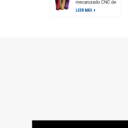
mecanizado CNC de
aluminio y acero
LEER MÁS
inoxidable
personalizadas OEM