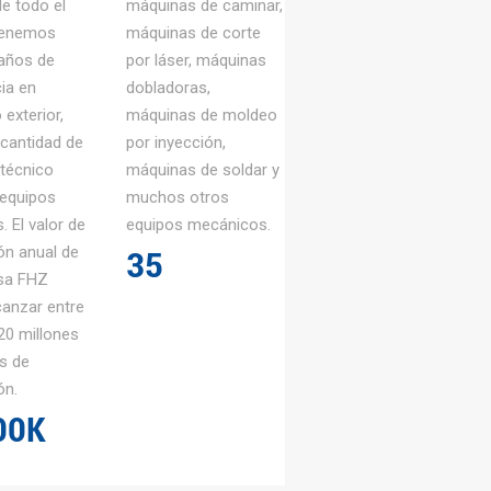
de todo el
máquinas de caminar,
do cnc es muy profesional,
tenemos
máquinas de corte
 mm. Estampado y estiramiento
años de
por láser, máquinas
roducción automática, todo tipo
ia en
dobladoras,
 metálicas. Plástico y silicona
exterior,
máquinas de moldeo
n, piezas de plástico y piezas de
 cantidad de
por inyección,
 técnico
máquinas de soldar y
 moldes.
 equipos
muchos otros
. El valor de
equipos mecánicos.
ón anual de
3
5
sa FHZ
canzar entre
20 millones
s de
ón.
0
0
K