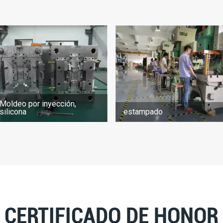
Moldeo por inyección,
silicona
estampado
CERTIFICADO DE HONOR