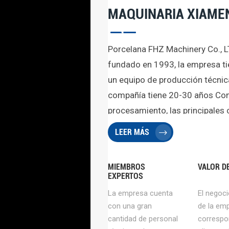
MAQUINARIA XIAME
Porcelana FHZ Machinery Co., LT
fundado en 1993, la empresa ti
un equipo de producción técnic
compañía tiene 20-30 años Con 
procesamiento, las principales 
mecanizado CNC, estampado de
LEER MÁS
láser, inyección de silicona y o
diversos campos. Nuestra empr
MIEMBROS
VALOR D
equipos importados, máquinas
EXPERTOS
inyección, máquinas de soldar,
La empresa cuenta
El negoci
prueba profesionales, servicio 
con una gran
de la em
amigos de todo el mundo pued
cantidad de personal
correspo