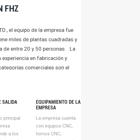
N FHZ
D., el equipo de la empresa fue
ene miles de plantas cuadradas y
a de entre 20 y 50 personas. La
experiencia en fabricación y
categorías comerciales son el
 chapa metálica, doblado por
tros productos utilizados en
esa tiene una gran cantidad de
E SALIDA
EQUIPAMIENTO DE LA
 CNC, punzonadoras, máquinas de
EMPRESA
 máquinas de corte, equipos de
o principal
La empresa cuenta
de primera clase, ¡esperamos que
presa
con equipos CNC,
an contactarnos! Fresadora CNC
nde a los
tornos CNC,