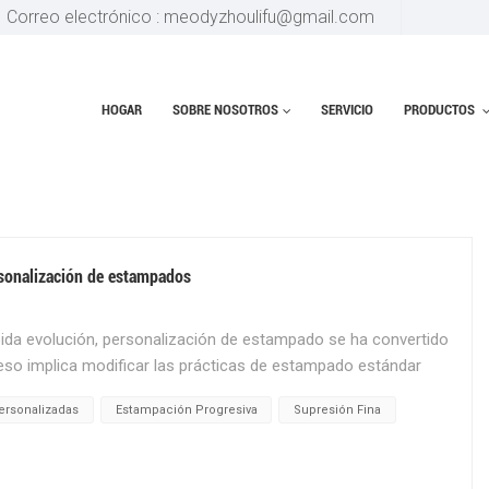
Correo electrónico : meodyzhoulifu@gmail.com
HOGAR
SOBRE NOSOTROS
SERVICIO
PRODUCTOS
ONALIZADAS
rsonalización de estampados
ida evolución, personalización de estampado se ha convertido
eso implica modificar las prácticas de estampado estándar
os, lo que da como resultado productos únicos y altamente
ersonalizadas
Estampación Progresiva
Supresión Fina
mos en técnicas avanzadas de personalización de estampados y
 procesos de fabricación. La personalización del estampado
ado para producir piezas y componentes que cumplan con