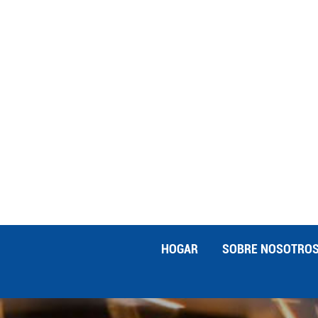
en la tecnología de embutición profun
mayor precisión. El roscado en matriz 
estampado. Esta técnica elimina la nec
costos de producción. El roscado en ma
piezas estampadas, asegurando una ali
avanzadas de personalización de est
permiten tolerancias más estrictas y 
piezas de mayor calidad. La integració
tiempo de producción y minimiza el man
reducir el desperdicio, los fabricante
estampado avanzadas proporcionan una 
permite la creación de productos inno
ofrece muchas ventajas, también presen
especializadas puede ser alta. Sin emb
HOGAR
SOBRE NOSOTRO
iniciales. Elegir el material adecuado e
materiales responden de manera difere
control preciso sobre el proceso de es
calidad constante. Explorando técnic
posibilidades para los fabricantes qu