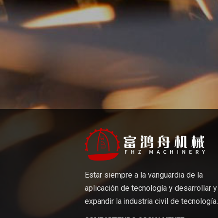
estos métodos sofisticados, las empre
cumplan con estándares exigentes. A m
la personalización del estampado es aú
fabricación. Si usted es un veterano d
estas técnicas avanzadas puede brinda
vanguardia en el dinámico panorama de 
Estar siempre a la vanguardia de la
aplicación de tecnología y desarrollar y
expandir la industria civil de tecnología