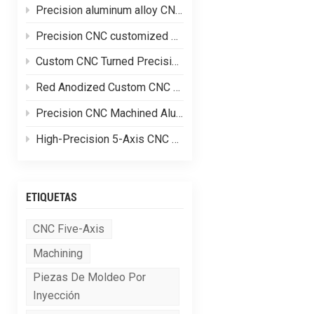
Precision aluminum alloy CNC customized processing of shell parts
Precision CNC customized processing of aluminum alloy parts
Custom CNC Turned Precision Brass Machining Components
Red Anodized Custom CNC Machined Aluminum Structural Components
Precision CNC Machined Aluminum Hydraulic Valve Blocks for Fluid Control Systems
High-Precision 5-Axis CNC Machined Complex Aluminum Alloy Equipment Frames
ETIQUETAS
CNC Five-Axis
Machining
Piezas De Moldeo Por
Inyección