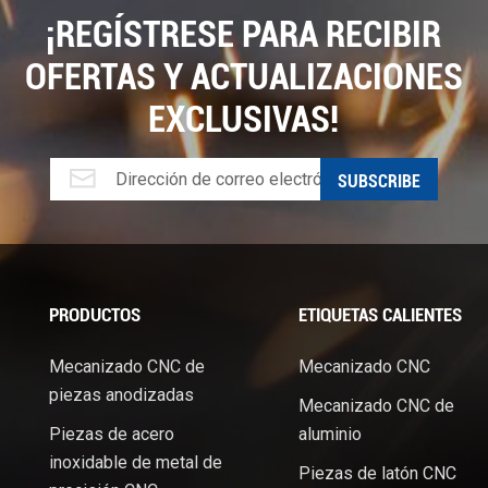
¡REGÍSTRESE PARA RECIBIR
sas pueden producir piezas personalizadas de alta calidad que
edida que la tecnología continúa evolucionando, el futuro de
OFERTAS Y ACTUALIZACIONES
n más prometedor para la innovación y la eficiencia en la
e la industria o nuevo en el mundo del estampado, adoptar
EXCLUSIVAS!
rle una ventaja competitiva y ayudarlo a mantenerse a la
la fabricación.
PRODUCTOS
ETIQUETAS CALIENTES
Mecanizado CNC de
Mecanizado CNC
piezas anodizadas
Mecanizado CNC de
Piezas de acero
aluminio
.
inoxidable de metal de
Piezas de latón CNC