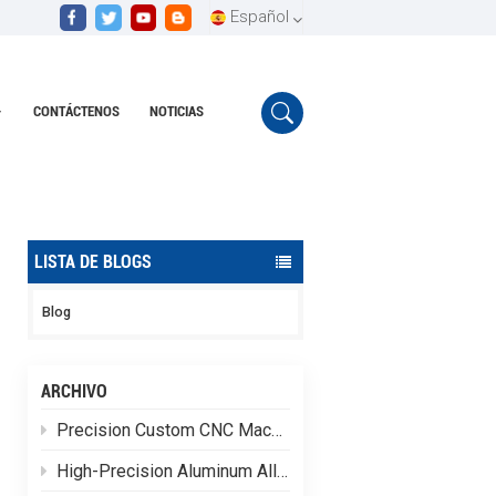
Español
CONTÁCTENOS
NOTICIAS
English
Hogar
Piezas estampadas personalizadas
Español
Português
LISTA DE BLOGS
Blog
ARCHIVO
Precision Custom CNC Machining of Stainless Steel Flange Shaft Heads
High-Precision Aluminum Alloy CNC Custom Machining