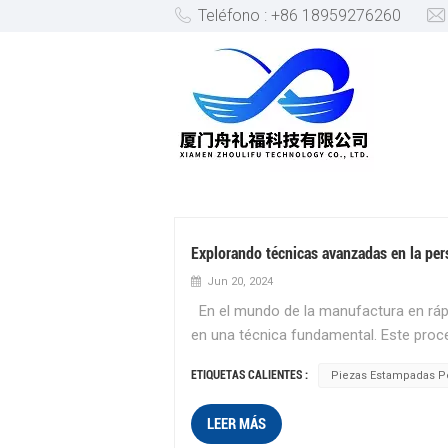
Teléfono : +86 18959276260
PIEZAS ESTAMPADAS PERS
Explorando técnicas avanzadas en la pe
Jun 20, 2024
En el mundo de la manufactura en ráp
en una técnica fundamental. Este proc
para cumplir con requisitos específic
ETIQUETAS CALIENTES :
Piezas Estampadas P
eficientes. En este blog profundizare
exploraremos cómo pueden mejorar los
LEER MÁS
implica adaptar el proceso de estamp