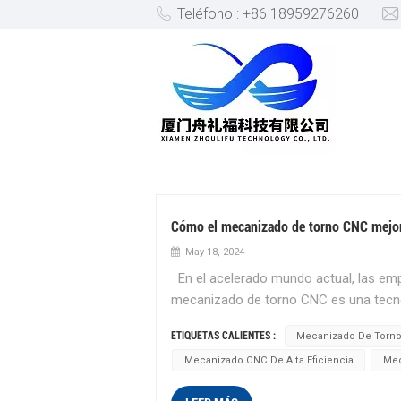
Teléfono : +86 18959276260
MECANIZADO CNC DE ALTA 
Cómo el mecanizado de torno CNC mejora 
May 18, 2024
En el acelerado mundo actual, las empr
mecanizado de torno CNC es una tecnol
eficiencia en la fabricación. Las máq
ETIQUETAS CALIENTES :
Mecanizado De Torn
garantiza resultados precisos y consis
Mecanizado CNC De Alta Eficiencia
Mec
Dispositivos aeroespaciales, automotr
estrictos. A diferencia de los tornos 