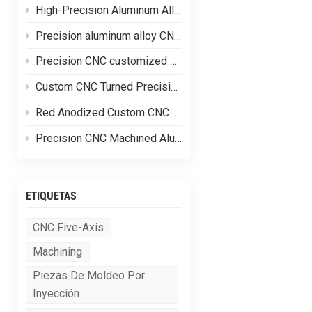
High-Precision Aluminum Alloy CNC Custom Machining
Precision aluminum alloy CNC customized processing of shell parts
Precision CNC customized processing of aluminum alloy parts
Custom CNC Turned Precision Brass Machining Components
Red Anodized Custom CNC Machined Aluminum Structural Components
Precision CNC Machined Aluminum Hydraulic Valve Blocks for Fluid Control Systems
ETIQUETAS
CNC Five-Axis
Machining
Piezas De Moldeo Por
Inyección