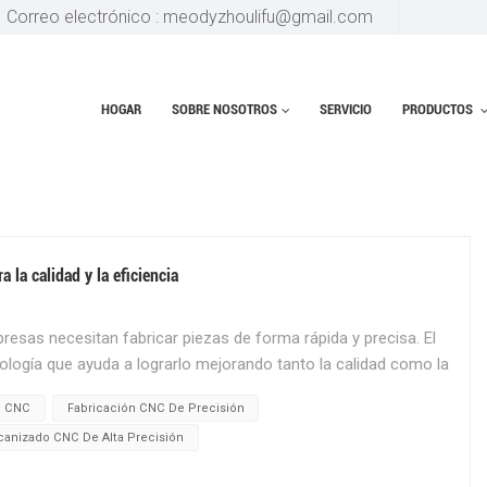
Correo electrónico : meodyzhoulifu@gmail.com
HOGAR
SOBRE NOSOTROS
SERVICIO
PRODUCTOS
PRECISIÓN
la calidad y la eficiencia
esas necesitan fabricar piezas de forma rápida y precisa. El
ogía que ayuda a lograrlo mejorando tanto la calidad como la
uinas de torno CNC están controladas por computadoras, lo que
o CNC
Fabricación CNC De Precisión
tentes. Esta precisión es crucial en industrias como
anizado CNC De Alta Precisión
ices y médicos., donde cada pieza debe cumplir estándares
manuales tradicionales, los tornos CNC producen piezas