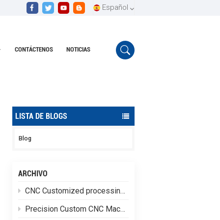
Español
CONTÁCTENOS
NOTICIAS
English
Hogar
Mecanizado CNC de alta precisión
Español
Português
LISTA DE BLOGS
Blog
ARCHIVO
CNC Customized processing of high-quality Special-shaped aluminum alloy parts
Precision Custom CNC Machining of Stainless Steel Flange Shaft Heads