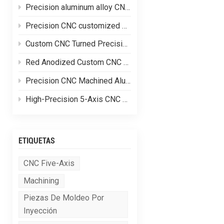
Precision aluminum alloy CNC customized processing of shell parts
Precision CNC customized processing of aluminum alloy parts
Custom CNC Turned Precision Brass Machining Components
Red Anodized Custom CNC Machined Aluminum Structural Components
Precision CNC Machined Aluminum Hydraulic Valve Blocks for Fluid Control Systems
High-Precision 5-Axis CNC Machined Complex Aluminum Alloy Equipment Frames
ETIQUETAS
CNC Five-Axis
Machining
Piezas De Moldeo Por
Inyección