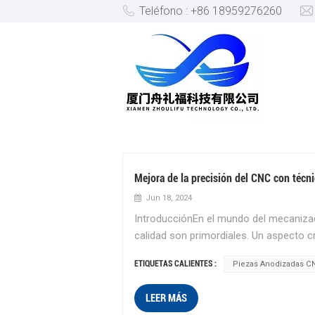
Teléfono : +86 18959276260
COMPONENTES CNC DE PRE
Mejora de la precisión del CNC con técn
Jun 18, 2024
IntroducciónEn el mundo del mecanizad
calidad son primordiales. Un aspecto c
por CNC es el acabado de superficies. E
ETIQUETAS CALIENTES :
Piezas Anodizadas C
anodizado se destaca como un método 
de los componentes metálicos.Entendi
LEER MÁS
que convierte la superficie del metal e