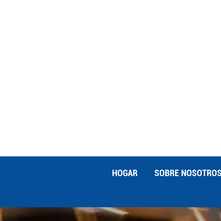
superficiales requiere un control cui
anodizadasLas piezas CNC anodizadas s
propiedades mejoradas. En el sector a
valoran por su peso ligero, su solidez 
utiliza piezas anodizadas con fines fun
beneficia del aislamiento mejorado y e
anodizados.Elegir el proveedor de an
mecanizado CNC con capacidades de an
experiencia del proveedor, las medidas 
acreditado tendrá un historial comprob
ofrecer información sobre cómo optimiz
experiencia del proveedor y las tecnolo
resultados para sus proyectos.Conclus
mejora el rendimiento y la apariencia
HOGAR
SOBRE NOSOTRO
beneficios y el proceso de anodizado,
mejorar la calidad y la longevidad de 
en sus proyectos CNC, es fundamental
Contáctenos hoy para obtener más inf
necesidades de mecanizado CNC.