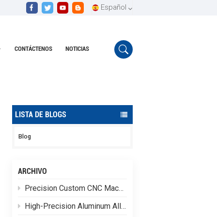
Español
CONTÁCTENOS
NOTICIAS
English
Hogar
Componentes CNC de precisión
Español
Português
LISTA DE BLOGS
Blog
ARCHIVO
Precision Custom CNC Machining of Stainless Steel Flange Shaft Heads
High-Precision Aluminum Alloy CNC Custom Machining