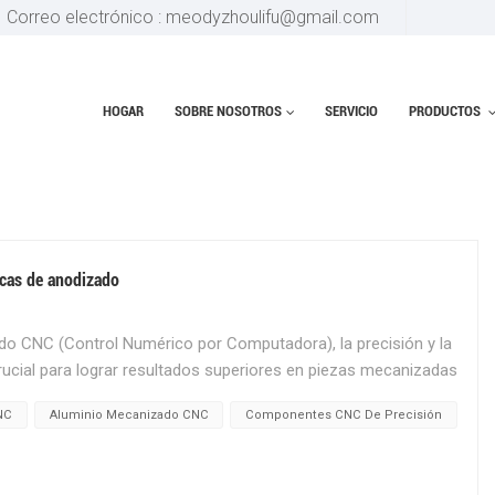
Correo electrónico : meodyzhoulifu@gmail.com
HOGAR
SOBRE NOSOTROS
SERVICIO
PRODUCTOS
CISIÓN
icas de anodizado
o CNC (Control Numérico por Computadora), la precisión y la
rucial para lograr resultados superiores en piezas mecanizadas
ntre las diversas opciones de tratamiento de superficies, el
NC
Aluminio Mecanizado CNC
Componentes CNC De Precisión
eficaz para mejorar las propiedades estéticas y funcionales
endo el anodizadoAnodizado es un proceso electroquímico
n un acabado de óxido anódico duradero y resistente a la