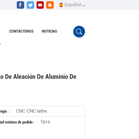
Español
CONTÁCTENOS
NOTICIAS
English
uto de aleación de aluminio de acero inoxidable
Español
Português
o De Aleación De Aluminio De
CNC CNC lathe
ogía :
1pcs
dad mínima de pedido :