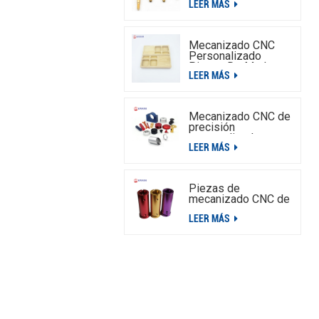
LEER MÁS
torneadas por CNC
Mecanizado CNC
Personalizado
Piezas De Madera
LEER MÁS
Torneadas,Servicio
De Piezas De
Madera Mecanizado
CNC
Mecanizado CNC de
precisión
personalizado para
LEER MÁS
placa de interruptor
de aluminio
Piezas de
mecanizado CNC de
aluminio y acero
LEER MÁS
inoxidable
personalizadas OEM