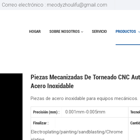
Correo electrónico : meodyzhoulifu@gmail.com
HOGAR
SOBRE NOSOTROS
SERVICIO
PRODUCTOS
Hogar
Partes de metal
Piezas mecanizadas de torneado CNC a
Piezas Mecanizadas De Torneado CNC Aut
Acero Inoxidable
Piezas de acero inoxidable para equipos mecánicos.
0.001mm-0.005mm
Precisión (mm) :
Tecnol
Finalizar :
Canti
Electroplating/painting/sandblasting/Chrome
plating