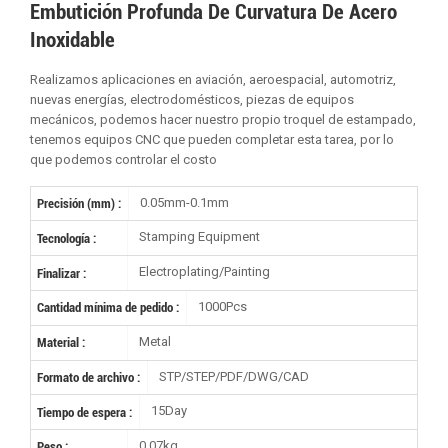
Embutición Profunda De Curvatura De Acero
Inoxidable
Realizamos aplicaciones en aviación, aeroespacial, automotriz,
nuevas energías, electrodomésticos, piezas de equipos
mecánicos, podemos hacer nuestro propio troquel de estampado,
tenemos equipos CNC que pueden completar esta tarea, por lo
que podemos controlar el costo
0.05mm-0.1mm
Precisión (mm) :
Stamping Equipment
Tecnología :
Electroplating/Painting
Finalizar :
1000Pcs
Cantidad mínima de pedido :
Metal
Material :
STP/STEP/PDF/DWG/CAD
Formato de archivo :
15Day
Tiempo de espera :
0.07kg
Peso :