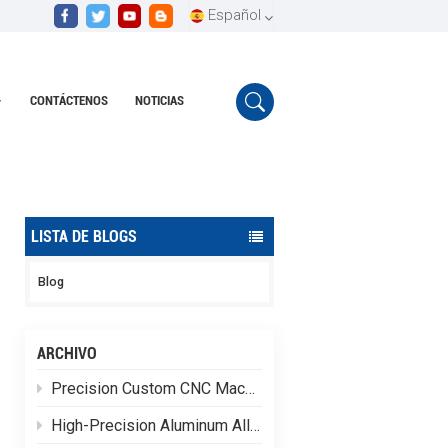
Español
CONTÁCTENOS
NOTICIAS
English
Hogar
Intercambiadores de calor de latón
Español
Português
LISTA DE BLOGS
Blog
ARCHIVO
Precision Custom CNC Machining of Stainless Steel Flange Shaft Heads
High-Precision Aluminum Alloy CNC Custom Machining