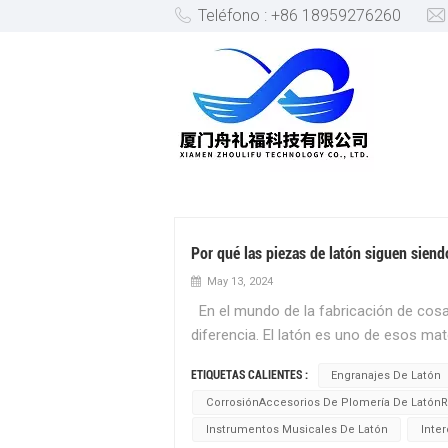
Teléfono : +86 18959276260
INTERCAMBIADORES DE CAL
Por qué las piezas de latón siguen siendo
May 13, 2024
En el mundo de la fabricación de cosas
diferencia. El latón es uno de esos mat
moldear y no se oxida fácilmente. Es pe
ETIQUETAS CALIENTES :
Engranajes De Latón
necesarias en muchas industrias diferen
CorrosiónAccesorios De Plomería De LatónR
ingenieros crear diseños muy detallado
duros. Esto significa que las máquinas
Instrumentos Musicales De Latón
Inte