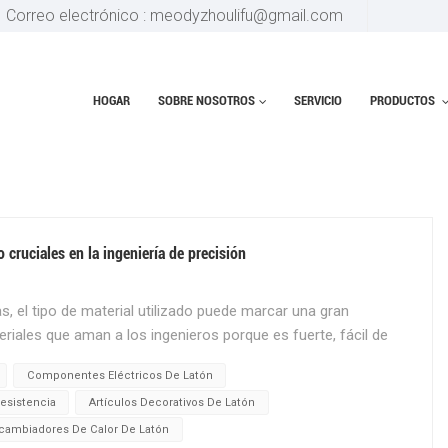
Correo electrónico : meodyzhoulifu@gmail.com
HOGAR
SOBRE NOSOTROS
SERVICIO
PRODUCTOS
OR DE LATÓN
 cruciales en la ingeniería de precisión
, el tipo de material utilizado puede marcar una gran
eriales que aman a los ingenieros porque es fuerte, fácil de
rfecto para fabricar piezas detalladas y de alta calidad
Componentes Eléctricos De Latón
tes. Latón Es realmente fácil trabajar con él. Permite a los
esistencia
Artículos Decorativos De Latón
s y complejos que son difíciles de fabricar con metales más
 pueden fabricar estas piezas de forma rápida y económica, lo
rcambiadores De Calor De Latón