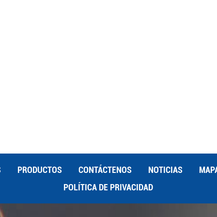
ngeniería y fabricación de precisión. Nuestro compromiso de
o capacitado garantiza resultados de alta calidad y un servicio
 industria, FuHongzhou ofrece soluciones sólidas y satisfacción
s de fabricación. Si desea obtener más información, le
ra empresa.
S
PRODUCTOS
CONTÁCTENOS
NOTICIAS
MAPA
POLÍTICA DE PRIVACIDAD