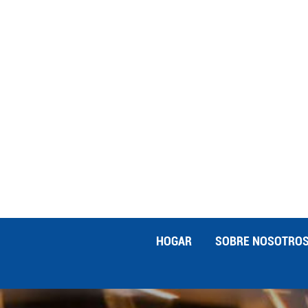
por nuestras sólidas capacidades en i
utilizar tecnología avanzada y un equip
confiable. Con años de liderazgo en la
garantizada para todas sus necesidade
invitamos cordialmente a visitar nuest
HOGAR
SOBRE NOSOTRO