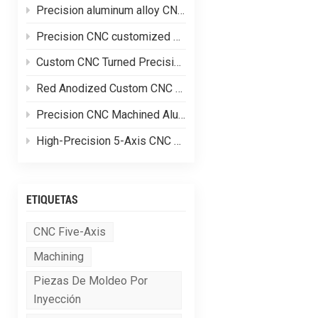
Precision aluminum alloy CNC customized processing of shell parts
Precision CNC customized processing of aluminum alloy parts
Custom CNC Turned Precision Brass Machining Components
Red Anodized Custom CNC Machined Aluminum Structural Components
Precision CNC Machined Aluminum Hydraulic Valve Blocks for Fluid Control Systems
High-Precision 5-Axis CNC Machined Complex Aluminum Alloy Equipment Frames
ETIQUETAS
CNC Five-Axis
Machining
Piezas De Moldeo Por
Inyección